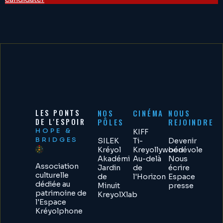
LES PONTS
NOS
CINÉMA
NOUS
DE L'ESPOIR
PÔLES
REJOINDRE
HOPE &
KIFF
BRIDGES
SILEK
Ti-
Devenir
Kréyol
Kreyollywood
bénévole
Akadémi
Au-delà
Nous
Association
Jardin
de
écrire
culturelle
de
l'Horizon
Espace
dédiée au
Minuit
presse
patrimoine de
KreyolXlab
l'Espace
Kréyolphone