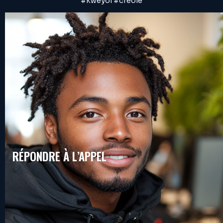
#kweyol #créole
RÉPONDRE À L’APPEL