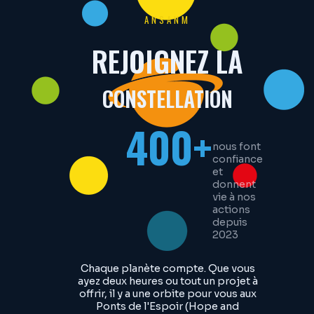
ANSANM
REJOIGNEZ LA
CONSTELLATION
400+
nous font
confiance
et
donnent
vie à nos
actions
depuis
2023
Chaque planète compte. Que vous
ayez deux heures ou tout un projet à
offrir, il y a une orbite pour vous aux
Ponts de l'Espoir (Hope and