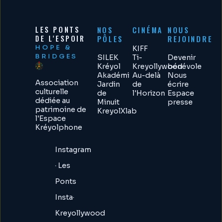
LES PONTS
NOS
CINÉMA
NOUS
DE L'ESPOIR
PÔLES
REJOINDRE
HOPE &
KIFF
BRIDGES
SILEK
Ti-
Devenir
Kréyol
Kreyollywood
bénévole
Akadémi
Au-delà
Nous
Association
Jardin
de
écrire
culturelle
de
l'Horizon
Espace
dédiée au
Minuit
presse
patrimoine de
KreyolXlab
l'Espace
Kréyolphone
Instagram
· Les
Ponts
Insta·
Kreyollywood