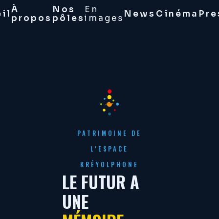
À
Nos
En
il
News
Cinéma
Pre
propos
pôles
images
PATRIMOINE DE
L'ESPACE
KRÉYOLPHONE
LE FUTUR A
UNE