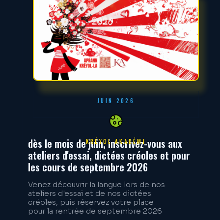
JUIN 2026
dès le mois de juin, inscrivez-vous aux
KRÉYOL AKADÉMI
ateliers d'essai, dictées créoles et pour
les cours de septembre 2026
Venez découvrir la langue lors de nos
ateliers d'essai et de nos dictées
créoles, puis réservez votre place
pour la rentrée de septembre 2026