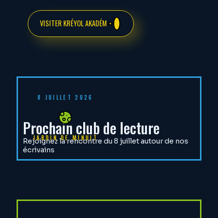
VISITER KRÉYOL AKADÉM
8 JUILLET 2026
Prochain club de lecture
JARDIN DE MINUIT
Rejoignez la rencontre du 8 juillet autour de nos
écrivains