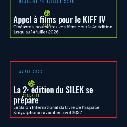
DEADLINE 14 JUILLET 2026
Appel à films pour le KIFF IV
KIFF
Cinéastes, soumettez vos films pour la 4ᵉ édition
jusqu'au 14 juillet 2026
AVRIL 2027
La 2ᵉ édition du SILEK se
SILEK II
prépare
Le Salon International du Livre de l'Espace
Kréyolphone revient en avril 2027