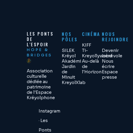
LES PONTS
NOS
CINÉMA
NOUS
DE
PÔLES
REJOINDRE
L'ESPOIR
KIFF
HOPE &
SILEK
Ti-
Devenir
BRIDGES
Kréyol
Kreyollywood
bénévole
Akadémi
Au-delà
Nous
Jardin
de
écrire
Association
de
l'Horizon
Espace
culturelle
Minuit
presse
dédiée au
KreyolXlab
patrimoine
de l'Espace
Kréyolphone
Instagram
· Les
Ponts