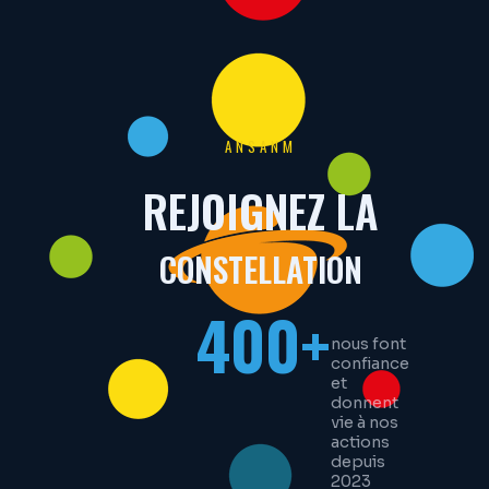
ANSANM
REJOIGNEZ LA
CONSTELLATION
400+
nous font
confiance
et
donnent
vie à nos
actions
depuis
2023